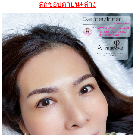
สักขอบตาบน+ล่าง