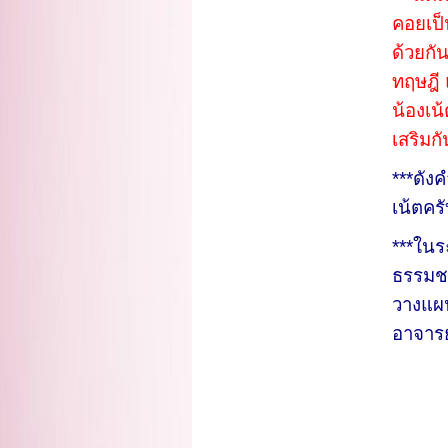
คอยเป็
ด้วยกั
ทฤษฎี 
น้องเน
เสริมกั
***ดัง
เน้ตคร
***ในระ
ธรรมชา
วางแผน
อาจารย