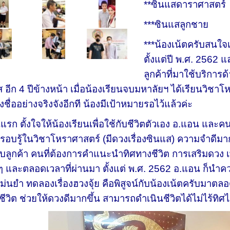
**ซินแสดาราศาสตร์
***ซินแสลูกชาย
***น้องเน้ตครับสนใจเ
ตั้งแต่ปี พ.ศ. 2562
ลูกค้าที่มาใช้บริกา
ส อีก 4 ปีข้างหน้า เมื่อน้องเรียนจบมหาลัยฯ ได้เรียนวิ
้งชื่ออย่างจริงจังอีกที น้องมีเป้าหมายรอไว้แล้วค่ะ
แรก ตั้งใจให้น้องเรียนเพื่อใช้กับชีวิตตัวเอง อ.แอน และค
รอบรู้ในวิชาโหราศาสตร์ (มีดวงเรื่องซินแส) ความจำดีมาก
ับลูกค้า คนที่ต้องการคำแนะนำทิศทางชีวิต การเสริมดวง
งๆ และตลอดเวลาที่ผ่านมา ตั้งแต่ พ.ศ. 2562 อ.แอน ก็นำควา
่นยำ ทดลองเรื่องฮวงจุ้ย คือพิสูจน์กับน้องเน้ตครับมาตลอด
ีวิต ช่วยให้ดวงดีมากขึ้น สามารถดำเนินชีวิตได้ไม่ไร้ทิศไ