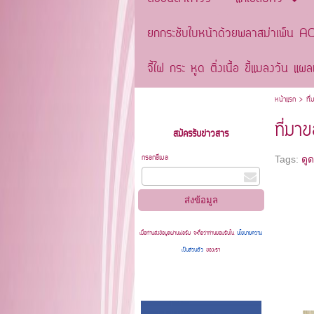
ยกกระชับใบหน้าด้วยพลาสม่าเพ็น 
จี้ไฝ กระ หูด ติ่งเนื้อ ขี้แมลงวัน
หน้าแรก
>
ที
ที่มา
สมัครรับข่าวสาร
กรอกอีเมล
Tags:
ดู
เมื่อท่านส่งข้อมูลผ่านฟอร์ม จะถือว่าท่านยอมรับใน
นโยบายความ
เป็นส่วนตัว
ของเรา