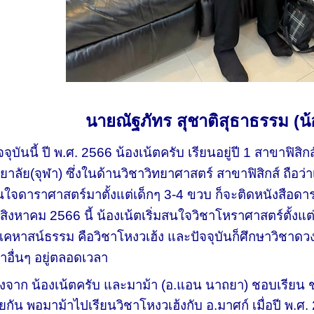
นายณัฐภัทร สุชาติสุธาธรรม (น้
จจุบันนี้ ปี พ.ศ. 2566 น้องเน้ตครับ เรียนอยู่ปี 1 สาขาฟิสิ
ยาลัย(จุฬา) ซึ่งในด้านวิชาวิทยาศาสตร์ สาขาฟิสิกส์ ถือว่าเ
ใจดาราศาสตร์มาตั้งแต่เด็กๆ 3-4 ขวบ ก็จะติดหนังสือดาร
8 สิงหาคม 2566 นี้ น้องเน้ตเริ่มสนใจวิชาโหราศาสตร์ตั้งแต
เคหาสน์ธรรม คือวิชาโหงวเฮ้ง และปัจจุบันก็ศึกษาวิชาดวงจี
าอื่นๆ อยู่ตลอดเวลา
จาก น้องเน้ตครับ และมาม้า (อ.แอน นาถยา) ชอบเรียน 
วยกัน พอมาม้าไปเรียนวิชาโหงวเฮ้งกับ อ.มาศก์ เมื่อปี พ.ศ