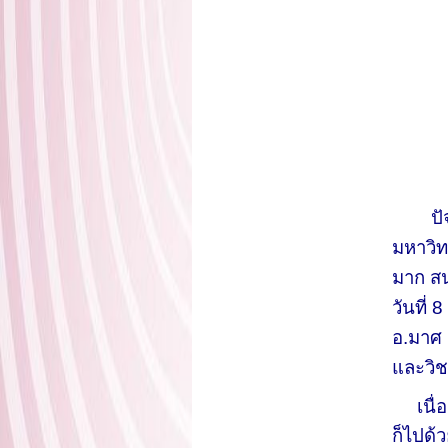
ปั
มหาวิท
มาก สน
วันที่ 
อ.มาศ 
และวิช
เนื่อง
ก็ไปด้