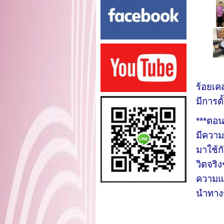
ร้อยเค
มีการตั
***ตอน
มีความ
มาใช้ก
วิตจริ
ความแม
นำทางช