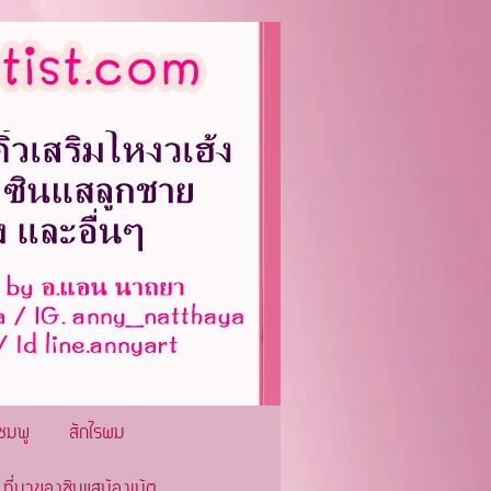
ชมพู
สักไรผม
ที่มาของซินแสน้องเน้ต