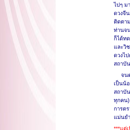
ไปๆ มา
ดวงจีน
ติดตาม
ท่านจน
ก็ได้ทด
และวิช
ดวงไปด
สถาบัน
จนตอน
เป็นน้
สถาบัน
ทุกคน)
การตรว
แม่นยำ
***แต่