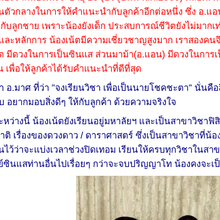
นตัวกลางในการให้คำแนะนำกับลูกค้าอีกต่อหนึ่ง ซึ่ง อ.แ
นกับลูกชาย เพราะน้องยังเด็ก ประสบการณ์ชีวิตยังไม่มากเท่
และหลักการ น้องเน้ตมีความเชี่ยวชาญสูงมาก เราสองคนจึ
้ต มีดวงในการเป็นซินแส ส่วนมาม้า(อ.แอน) มีดวงในการเป็
น เพื่อให้ลูกค้าได้รับคำแนะนำที่ดีที่สุด
คำ อ.มาศ ที่ว่า "จงเรียนวิชา เพื่อเป็นนายโชคชะตา" นั่นคื
ับ อยากมอบสิ่งดีๆ ให้กับลูกค้า ด้วยความจริงใจ
หว่างนี้ น้องเน้ตยังเรียนอยู่มหาลัยฯ และเป็นสาขาวิชาฟิสิก
ติ เรื่องของดวงดาว / ดาราศาสตร์ ซึ่งเป็นสาขาวิชาที่น้อง
ไว้ว่าจะแบ่งเวลาช่วงปิดเทอม เรียนให้ครบทุกวิชาในสา
์ซินแสท่านอื่นไปเรื่อยๆ กว่าจะจบปริญญาโท น้องคงจะเป็