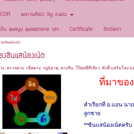
ACCOR
ผลงานศิลปะ by อ.แอน
 แผลเป็น แผลนูน แผลแตกลาย ฯลฯ
Certificate
ติดต่อเรา
่มาของซินแสน้องเน้ต
ของซินแสน้องเน้ต
ดวง
,
ตรวจดวง
,
เช็คดวง
,
กฎ5ธาตุ
,
ดวงจีน
,
โป๊ยหยี่สี่เถียว
,
สักคิ้วเสริมโหงวเฮ
ที่มาขอ
คำเรียกที่ อ.แอน นาถ
ลูกชาย
**ซินแสน้องเน้ตครับ