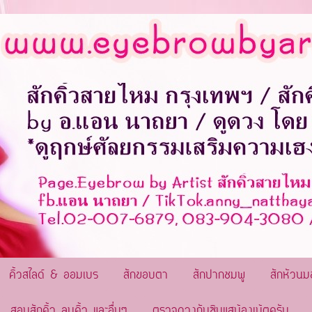
คิ้วสไลด์ & ออมเบร
สักขอบตา
สักปากชมพู
สักหัวนม
สอนสักคิ้ว ลบคิ้ว และอื่นๆ
ตรวจดวงกับซินแสน้องเน้ตครับ