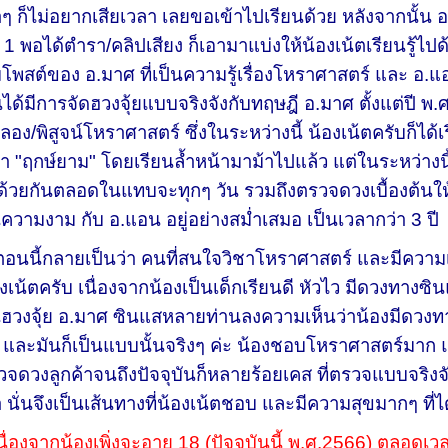
ๆ ก็ไม่อยากเสียเวลา เลยขอเข้าไปเรียนด้วย หลังจากนั้น อ.
 1 พอได้ตำรา/คลิปเสียง ก็เอามาแบ่งให้น้องเน้ตเรียนรู้ไปด้
โพสต์ของ อ.มาศ ที่เป็นความรู้เรื่องโหราศาสตร์ และ อ.แ
ได้มีการจัดฮวงจุ้ยแบบจริงจังกับทฤษฎี อ.มาศ ตั้งแต่ปี พ.
ลอง/พิสูจน์โหราศาสตร์ ซึ่งในระหว่างนี้ น้องเน้ตครับก็ได้
า "ฤกษ์ยาม" โดยเรียนล้ำหน้ามาม้าไปแล้ว แต่ในระหว่างนี้
้วยกันตลอดในแทบจะทุกๆ วัน รวมถึงตรวจดวงเบื้องต้นให้ลูก
ความงาม กับ อ.แอน อยู่อย่างสม่ำเสมอ เป็นเวลากว่า 3 ปี
นี้กลายเป็นว่า คนที่สนใจวิชาโหราศาสตร์ และมีความเ
องเน้ตครับ เนื่องจากน้องเป็นเด็กเรียนดี หัวไว มีดวงทาง
ฮวงจุ้ย อ.มาศ ซินแสหลายท่านลงความเห็นว่าน้องมีดวงทาง
 และมันก็เป็นแบบนั้นจริงๆ ค่ะ น้องชอบโหราศาสตร์มาก แ
จดวงลูกค้าจนถึงปัจจุบันก็หลายร้อยเคส ที่ตรวจแบบจริงจั
 นั่นจึงเป็นเส้นทางที่น้องเน้ตชอบ และมีความสุขมากๆ ที่
เนื่องจากน้องเพิ่งจะอายุ 18 (ปัจจุบันนี้ พ.ศ.2566) ตลอดเ