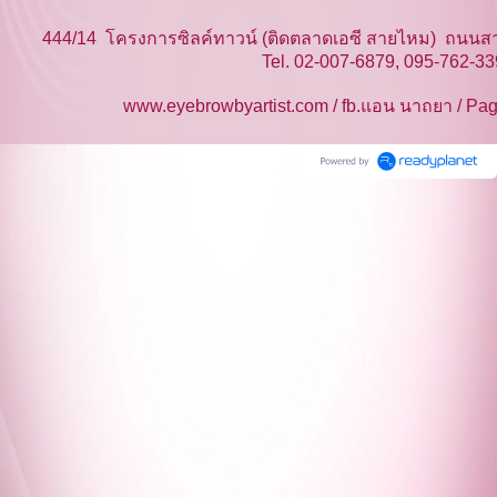
444/14 โครงการซิลค์ทาวน์ (ติดตลาดเอซี สายไหม) ถนน
Tel. 02-007-6879, 095-762-339
www.eyebrowbyartist.com / fb.แอน นาถยา / Pag